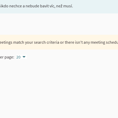
nikdo nechce a nebude bavit víc, než musí.
etings match your search criteria or there isn't any meeting sched
er page:
20