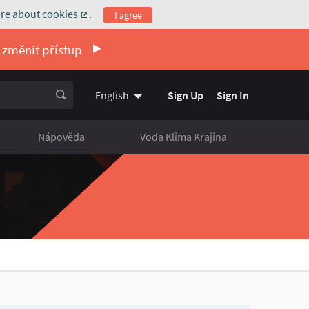
re about cookies
.
I agree
(External link)
 změnit přístup
Sign Up
Sign In
English
Vyberte jazyk
Choose language
Nápověda
Voda Klima Krajina