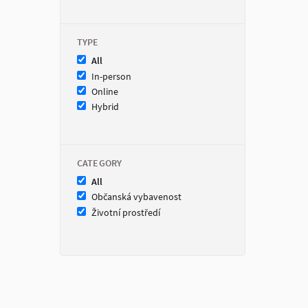
TYPE
All
In-person
Online
Hybrid
CATEGORY
All
Občanská vybavenost
Životní prostředí