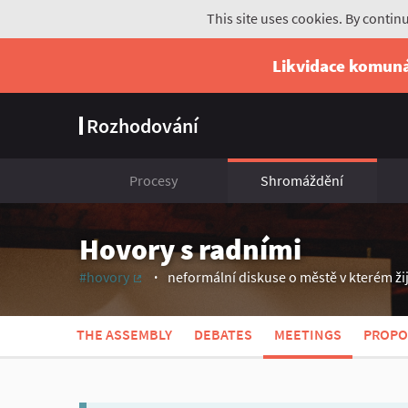
This site uses cookies. By contin
Likvidace komun
Rozhodování
Procesy
Shromáždění
Hovory s radními
#hovory
neformální diskuse o městě v kterém ž
(External link)
THE ASSEMBLY
DEBATES
MEETINGS
PROPO