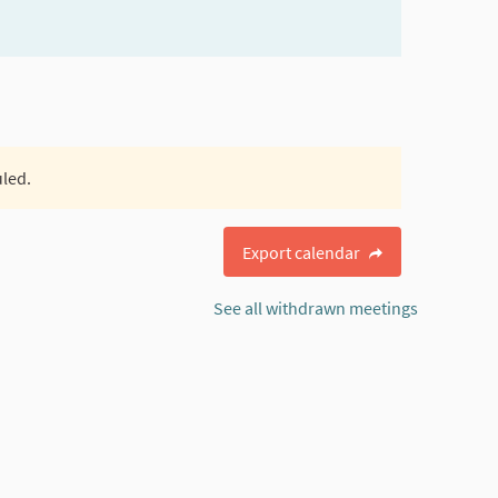
uled.
Export calendar
See all withdrawn meetings