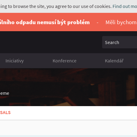
uing to browse the site, you agree to our use of cookies.
Find out mo
álního odpadu nemusí být problém
-
Měli bychom
Search
Iniciativy
Konference
Kalendář
ijeme
SALS