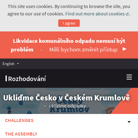
This site uses cookies. By continuing to browse the site, you
agree to our use of cookies.
Find out more about cookies
.
(Exte
I agree
Likvidace komunálního odpadu nemusí být
problém
-
Měli bychom změnit přístup
English
Vyberte jazyk
Choose language
Rozhodování
Ukliďme Česko v Českém Krumlově
#uklidme-cesko
uklízíme odpadky
(External link)
CHALLENGES
THE ASSEMBLY