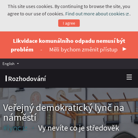
This site uses cookies. By continuing to browse the site, you
agree to our use of cookies.
Find out more about cookies
.
(Exte
I agree
Likvidace komunálního odpadu nemusí být
problém
-
Měli bychom změnit přístup
English
Vyberte jazyk
Choose language
Rozhodování
Veřejný demokratický lynč na
náměstí
#lync
Vy nevíte co je středověk
(External link)