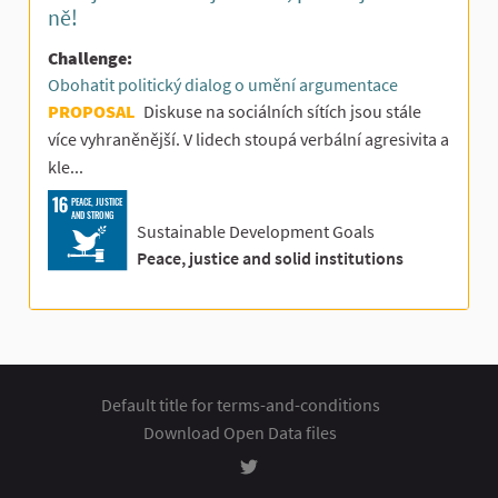
ně!
Challenge:
Obohatit politický dialog o umění argumentace
PROPOSAL
Diskuse na sociálních sítích jsou stále
více vyhraněnější. V lidech stoupá verbální agresivita a
kle...
PEACE, JUSTICE
AND STRONG
Sustainable Development Goals
Peace, justice and solid institutions
Default title for terms-and-conditions
Download Open Data files
Rozhodování at Twitter