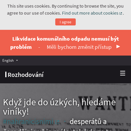
This site uses cookies. By continuing to browse the site, you
agree to our use of cookies.
Find out more about cookies
.
(Exte
I agree
Likvidace komunálního odpadu nemusí být
problém
-
Měli bychom změnit přístup
English
Vyberte jazyk
Choose language
Rozhodování
Když jde do úzkých, hledáme
viníky!
#nahranicisnimi
desperátů a
(External link)