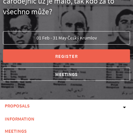
čarodějnic už je málo, tak kdo za to
všechno může?
01 Feb - 31 May Český Krumlov
REGISTER
MEETINGS
PROPOSALS
INFORMATION
MEETINGS