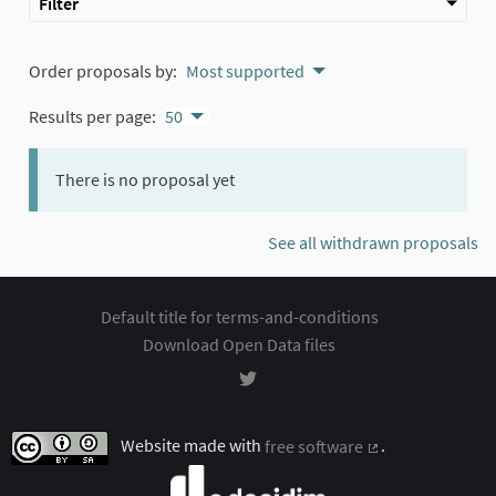
Filter
Order proposals by:
Most supported
Results per page:
50
There is no proposal yet
See all withdrawn proposals
Default title for terms-and-conditions
Download Open Data files
Rozhodování at Twitter
Website made with
free software
.
(External link)