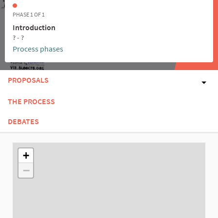
PHASE 1 OF 1
Introduction
? - ?
Process phases
PROPOSALS
THE PROCESS
DEBATES
The following element is a map which presents the items on thi
+
−