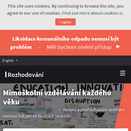
This site uses cookies. By continuing to browse the site, you
agree to our use of cookies.
Find out more about cookies
.
(Exte
I agree
Likvidace komunálního odpadu nemusí být
problém
-
Měli bychom změnit přístup
English
Vyberte jazyk
Choose language
Rozhodování
Mimoškolní vzdělávání každého
věku
#mimoskolni-vzdelavani
Rozvoj a prohlubování vzdělání
(External link)
nemusí být jen ve školních lavicích