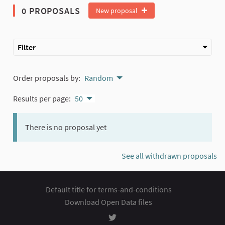
0 PROPOSALS
New proposal
Filter
Order proposals by:
Random
Results per page:
50
There is no proposal yet
See all withdrawn proposals
Default title for terms-and-conditions
Download Open Data files
Rozhodování at Twitter