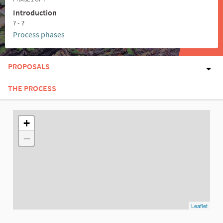
Introduction
? - ?
Process phases
PROPOSALS
THE PROCESS
The following element is a map which presents the items on thi
+
−
Leaflet