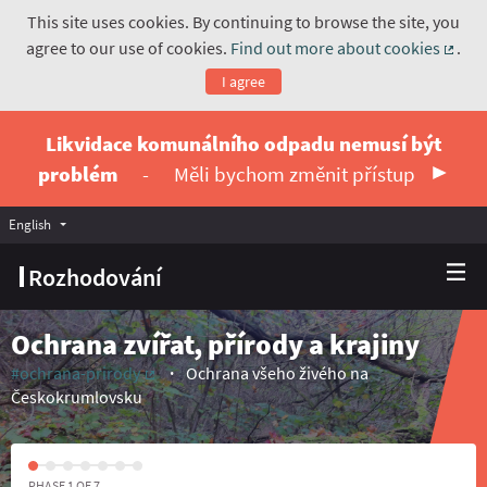
This site uses cookies. By continuing to browse the site, you
agree to our use of cookies.
Find out more about cookies
.
(Exte
I agree
Likvidace komunálního odpadu nemusí být
problém
-
Měli bychom změnit přístup
English
Vyberte jazyk
Choose language
Rozhodování
Ochrana zvířat, přírody a krajiny
#ochrana-prirody
Ochrana všeho živého na
(External link)
Českokrumlovsku
PHASE 1 OF 7