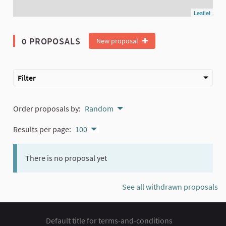
Leaflet
0 PROPOSALS
New proposal
Filter
Order proposals by:
Random
Results per page:
100
There is no proposal yet
See all withdrawn proposals
Default title for terms-and-conditions