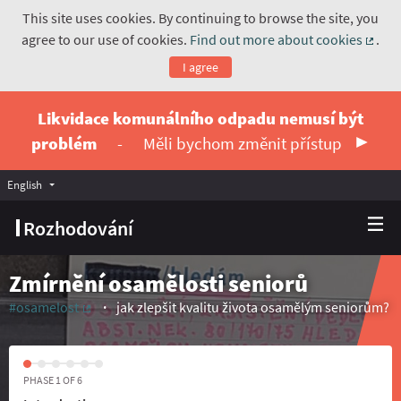
This site uses cookies. By continuing to browse the site, you
agree to our use of cookies.
Find out more about cookies
.
(Exte
I agree
Likvidace komunálního odpadu nemusí být
problém
-
Měli bychom změnit přístup
English
Vyberte jazyk
Choose language
Rozhodování
Zmírnění osamělosti seniorů
#osamelost
jak zlepšit kvalitu života osamělým seniorům?
(External link)
PHASE 1 OF 6