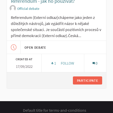
Referendum - jak ho používat?
Official debate
Referendum (Externí odkaz)chápeme jako jeden z
důležitých nástrojů, jak vyjádřit názor k nějaké
společenské situaci. Je součástí pozitivních procesů v
přímé demokracii (Externí odkaz).Česká...
OPEN DEBATE
CREATED AT
1
1 FOLLOWER
FOLLOW
0
17/09/2022
REFERENDUM - JAK HO POUŽÍV
PARTICIPATE
Default title for terms-and-conditions