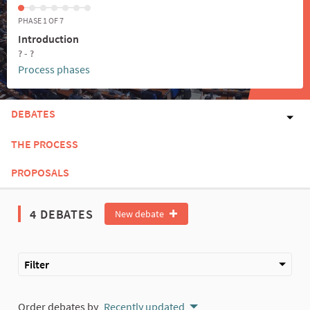
PHASE 1 OF 7
Introduction
? - ?
Process phases
DEBATES
THE PROCESS
PROPOSALS
4 DEBATES
New debate
Filter
Order debates by
Recently updated