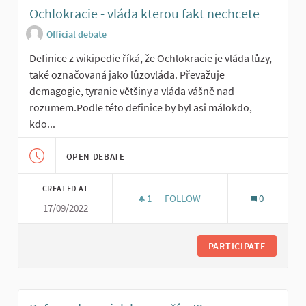
Ochlokracie - vláda kterou fakt nechcete
Official debate
Definice z wikipedie říká, že Ochlokracie je vláda lůzy,
také označovaná jako lůzovláda. Převažuje
demagogie, tyranie většiny a vláda vášně nad
rozumem.Podle této definice by byl asi málokdo,
kdo...
OPEN DEBATE
CREATED AT
1
1 FOLLOWER
FOLLOW
0
17/09/2022
OCHLOKRACIE - VLÁDA KTERO
PARTICIPATE