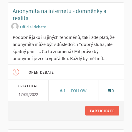
Anonymita na internetu - domněnky a
realita
Official debate
Podobně jako i u jiných fenoménů, tak i zde platí, že
anonymita může být v důsledcích "dobrý sluha, ale
špatný pán" ... Co to znamená? Mít právo být
anonymní je zcela vpořádku. Každý by měl mít...
OPEN DEBATE
CREATED AT
1
1 FOLLOWER
FOLLOW
0
17/09/2022
ANONYMITA NA INTERNETU - D
PARTICIPATE