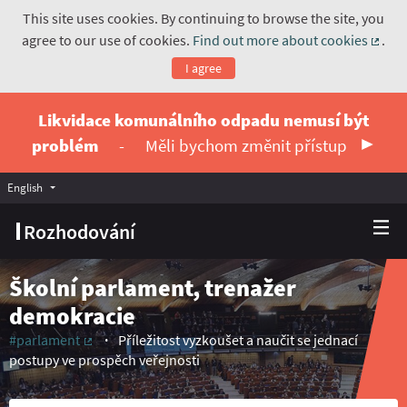
This site uses cookies. By continuing to browse the site, you
agree to our use of cookies.
Find out more about cookies
.
(Exte
I agree
Likvidace komunálního odpadu nemusí být
problém
-
Měli bychom změnit přístup
English
Vyberte jazyk
Choose language
Rozhodování
Školní parlament, trenažer
demokracie
#parlament
Příležitost vyzkoušet a naučit se jednací
(External link)
postupy ve prospěch veřejnosti