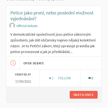
Petice jako první, nebo poslední možnost
vyjednávání?
Official debate
V demokratické společnosti jsou petice zákonným
způsobem, jak dát občansky najevo nějaký kolektivní
názor. Je tu Petiční zákon, kteý upravuje pravidla jak
petice provozovat a jak je předkládat...
OPEN DEBATE
CREATED AT
1
1 FOLLOWER
FOLLOW
0
17/09/2022
PETICE JAKO PRVNÍ, NEBO PO
PARTICIPATE