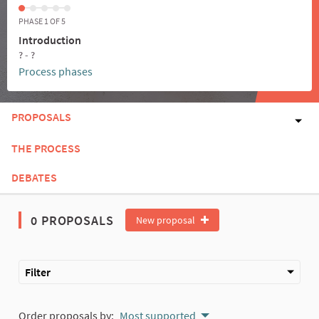
PHASE 1 OF 5
Introduction
? - ?
Process phases
PROPOSALS
THE PROCESS
DEBATES
0 PROPOSALS
New proposal
Filter
Order proposals by:
Most supported