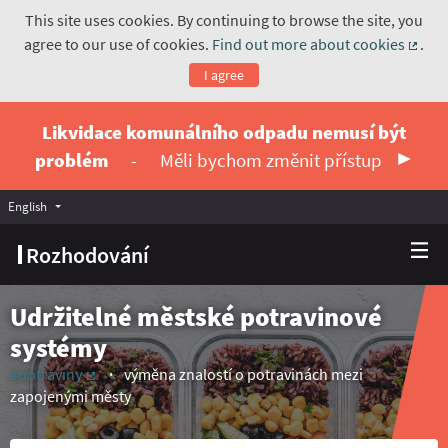
This site uses cookies. By continuing to browse the site, you
agree to our use of cookies.
Find out more about cookies
.
(Exte
I agree
Likvidace komunálního odpadu nemusí být
problém
-
Měli bychom změnit přístup
English
Vyberte jazyk
Choose language
Rozhodování
Udržitelné městské potravinové
systémy
#potraviny
výměna znalostí o potravinách mezi
(External link)
zapojenými městy