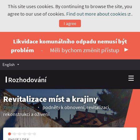
This site uses cookies. By continuing to browse the site, you
agree to our use of cookies.
Find out more about cookies
.
(Exte
I agree
Likvidace komunálního odpadu nemusí být
problém
-
Měli bychom změnit přístup
English
Vyberte jazyk
Choose language
Rozhodování
Revitalizace míst a krajiny
#revitalizace
podněty k obnovení, revitalizaci,
(External link)
rekonstrukci a oživení
PHASE 1 OF 6