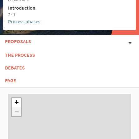
Introduction
? - ?
Process phases
PROPOSALS
THE PROCESS
DEBATES
PAGE
The following element is a map which presents the items on thi
+
−