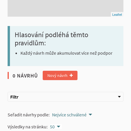
Leaflet
Hlasování podléhá těmto
pravidlům:
Každý návrh může akumulovat více než podpor
0 NÁVRHŮ
Nový návrh
Filtr
Seřadit návrhy podle:
Nejvíce schválené
Výsledky na stránku:
50