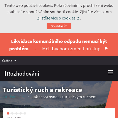
Tento web používá cookies. Pokračováním v procházení webu
souhlasíte s používáním souborů cookie. Zjistěte více o tom
Zjistěte více o cookies
.
(Externí odkaz)
Souhlasím
Likvidace komunálního odpadu nemusí být
problém
-
Měli bychom změnit přístup
Čeština
Vyberte jazyk
Choose language
Rozhodování
Turistický ruch a rekreace
#turismus
Jak se vyrovnat s turistickým ruchem
(Externí odkaz)