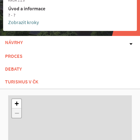
KROK 1 Z 5
Úvod a informace
? - ?
Zobrazit kroky
NÁVRHY
PROCES
DEBATY
TURISMUS V ČK
Následující prvek je mapa, která prezentuje položky na této st
+
−