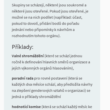
Skupiny se scházejí, některé jsou soukromé a
některé jsou otevřené. Pokud jsou otevřené, je
možné se na nich podílet (například: účast,
pokud to dovolí, přidání bodů do pořadu
jednání nebo připomínky k návrhům a
rozhodnutím tohoto orgánu).
Příklady:
Valné shromáždění
(které se schází jednou
ročně k definování hlavních směrů organizace a
jejích výkonných orgánů hlasováním),
poradní rada
pro rovné postavení (která se
každých dva měsíce schází, aby předložila návrhy
na zlepšení genderových vztahů v organizaci) se
jedná o příklady shromáždění
hodnotící komise
(která se schází každý měsíc ke