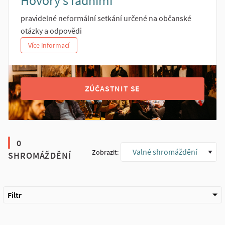
Hovory s radními
pravidelné neformální setkání určené na občanské
otázky a odpovědi
Více informací
ZÚČASTNIT SE
0
Valné shromáždění
Zobrazit:
SHROMÁŽDĚNÍ
Filtr