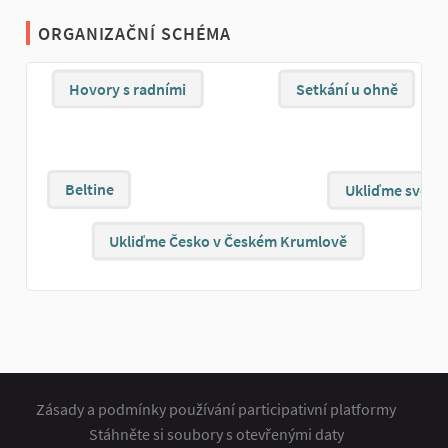
ORGANIZAČNÍ SCHÉMA
Hovory s radními
Setkání u ohně
Beltine
Ukliďme svět
Ukliďme Česko v Českém Krumlově
Zásady a podmínky používání participativní platformy
Stáhněte si soubory s otevřenými daty