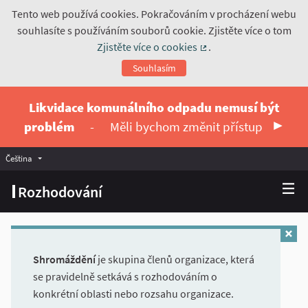
Tento web používá cookies. Pokračováním v procházení webu
souhlasíte s používáním souborů cookie. Zjistěte více o tom
Zjistěte více o cookies
.
(Externí odkaz)
Souhlasím
Likvidace komunálního odpadu nemusí být
problém
-
Měli bychom změnit přístup
Čeština
Vyberte jazyk
Choose language
Rozhodování
Shromáždění
je skupina členů organizace, která
se pravidelně setkává s rozhodováním o
konkrétní oblasti nebo rozsahu organizace.