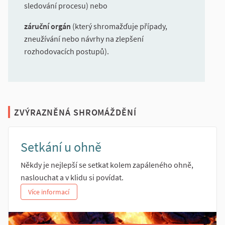
sledování procesu) nebo
záruční orgán
(který shromažďuje případy,
zneužívání nebo návrhy na zlepšení
rozhodovacích postupů).
ZVÝRAZNĚNÁ SHROMÁŽDĚNÍ
Setkání u ohně
Někdy je nejlepší se setkat kolem zapáleného ohně,
naslouchat a v klidu si povídat.
Více informací