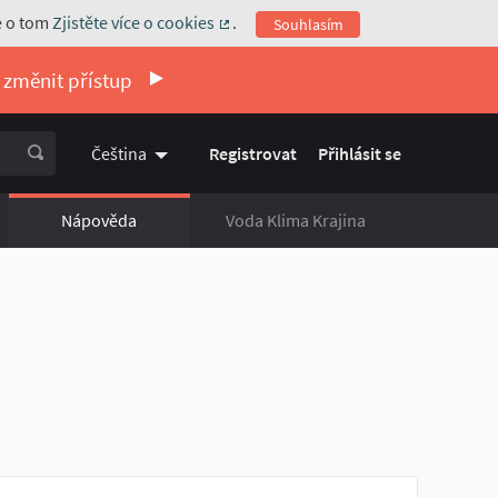
e o tom
Zjistěte více o cookies
.
Souhlasím
(Externí odkaz)
 změnit přístup
Registrovat
Přihlásit se
Čeština
Vyberte jazyk
Choose language
Nápověda
Voda Klima Krajina