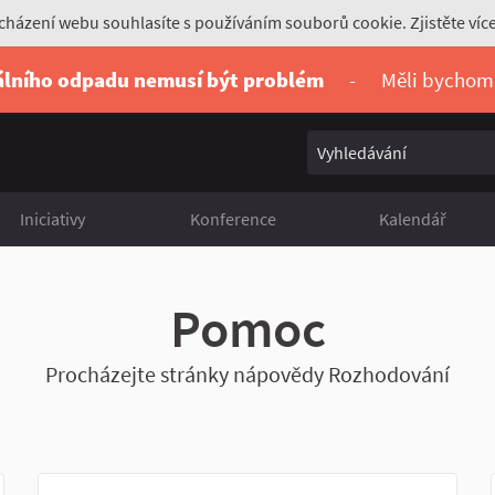
házení webu souhlasíte s používáním souborů cookie. Zjistěte víc
álního odpadu nemusí být problém
-
Měli bychom
Vyhledávání
Iniciativy
Konference
Kalendář
Pomoc
Procházejte stránky nápovědy Rozhodování