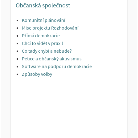
Občanská společnost
Komunitní plánování
Mise projektu Rozhodování
Přímá demokracie
Chci to vidět v praxi!
Co tady chybí a nebude?
Petice a občanský aktivismus
Software na podporu demokracie
Způsoby volby