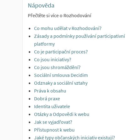
Nápověda
Přečtěte si více o Rozhodování
Co mohu udělat v Rozhodování?
Zásady a podmínky používání participativní
platformy
Co je participační proces?
Co jsou iniciativy?
Co jsou shromáždění?
Sociální smlouva Decidim
Odznaky a sociální vztahy
Práva k obsahu
Dobrá praxe
Identita uživatele
Otázky a Odpovědi k webu
Jak se vyjadřovat?
Přístupnost k webu
Jaké typy občanských iniciativ existují?