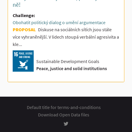
ně!
Challenge:
Obohatit politický dialog o umění argumentace
PROPOSAL
Diskuse na sociálních sítích jsou stále
více vyhraněnější. V lidech stoupá verbální agresivita a
kle...
PEACE, JUSTICE
AND STRONG
Sustainable Development Goals
Peace, justice and solid institutions
Default title for terms-and-conditions
Download Open Data files
Rozhodování at Twitter