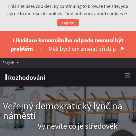
This site uses cookies. By continuing to browse the site, you
agree to our use of cookies.
Find out more about cookies
.
(Exte
I agree
Likvidace komunálního odpadu nemusí být
problém
-
Měli bychom změnit přístup
English
Vyberte jazyk
Choose language
Rozhodování
Veřejný demokratický lynč na
náměstí
#lync
Vy nevíte co je středověk
(External link)