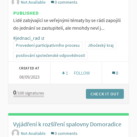
Not Available
0 comments
PUBLISHED
Lidé zabývající se veřejnými tématy by se rádi zapojili
do jednání se zastupiteli, ale mnohdy neví j...
#jednaci_rad
(External link)
Provedení participativního procesu
Jihočeský kraj
posilování společenské odpovědnosti
CREATED AT
1
1 FOLLOWER
FOLLOW
0
08/09/2023
OSVOJENÍ KROKŮ JEDNACÍHO 
0
/100
signatures
CHECK IT OUT
Vyjádření k rozšíření spalovny Domoradice
Not Available
0 comments