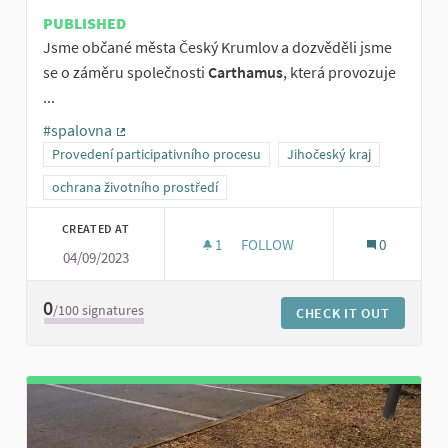
PUBLISHED
Jsme občané města Český Krumlov a dozvěděli jsme
se o záměru společnosti
Carthamus
, která provozuje
...
#spalovna
(External link)
Provedení participativního procesu
Jihočeský kraj
ochrana životního prostředí
CREATED AT
1
1 FOLLOWER
FOLLOW
0
04/09/2023
VYJÁDŘENÍ K ROZŠÍŘENÍ SPAL
0
/100
signatures
CHECK IT OUT