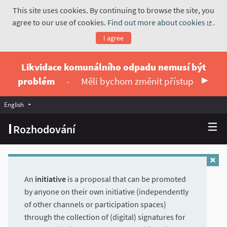
This site uses cookies. By continuing to browse the site, you
agree to our use of cookies.
Find out more about cookies
.
(Exte
I agree
Likvidace komunálního odpadu nemusí být
problém
-
Měli bychom změnit přístup
English
Vyberte jazyk
Choose language
Rozhodování
An
initiative
is a proposal that can be promoted
by anyone on their own initiative (independently
of other channels or participation spaces)
through the collection of (digital) signatures for