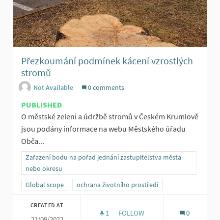
Přezkoumání podmínek kácení vzrostlých
stromů
Not Available
0 comments
PUBLISHED
O městské zeleni a údržbě stromů v Českém Krumlově
jsou podány informace na webu Městského úřadu
Obča...
Zařazení bodu na pořad jednání zastupitelstva města
nebo okresu
Global scope
ochrana životního prostředí
CREATED AT
1
1 FOLLOWER
FOLLOW
0
21/09/2022