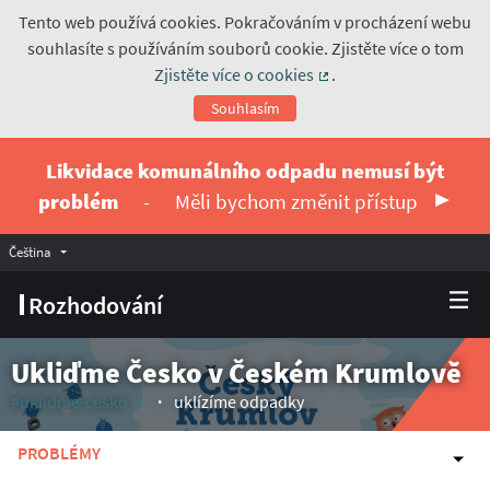
Tento web používá cookies. Pokračováním v procházení webu
souhlasíte s používáním souborů cookie. Zjistěte více o tom
Zjistěte více o cookies
.
(Externí odkaz)
Souhlasím
Likvidace komunálního odpadu nemusí být
problém
-
Měli bychom změnit přístup
Čeština
Vyberte jazyk
Choose language
Rozhodování
Ukliďme Česko v Českém Krumlově
#uklidme-cesko
uklízíme odpadky
(Externí odkaz)
PROBLÉMY