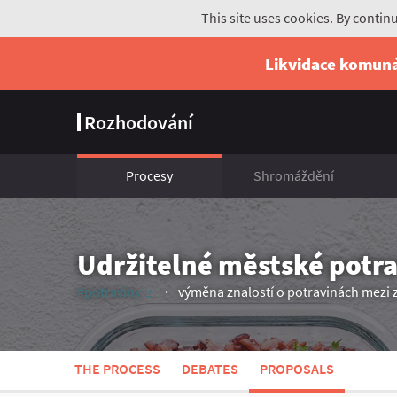
This site uses cookies. By contin
Likvidace komun
Rozhodování
Procesy
Shromáždění
Udržitelné městské potr
#potraviny
výměna znalostí o potravinách mezi
(External link)
THE PROCESS
DEBATES
PROPOSALS