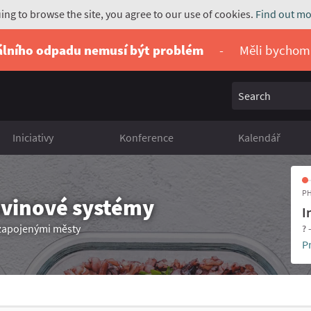
uing to browse the site, you agree to our use of cookies.
Find out mo
álního odpadu nemusí být problém
-
Měli bychom
Search
Iniciativy
Konference
Kalendář
PH
avinové systémy
I
 zapojenými městy
? 
P