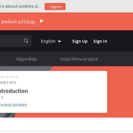
re about cookies
.
I agree
(External link)
 změnit přístup
Sign Up
Sign In
English
Vyberte jazyk
Choose language
Nápověda
Voda Klima Krajina
ASE 1 OF 5
ntroduction
- ?
rocess phases