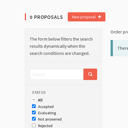
0 PROPOSALS
New proposal
Order pr
The form below filters the search
results dynamically when the
There
search conditions are changed.
STATUS
All
Accepted
Evaluating
Not answered
Rejected