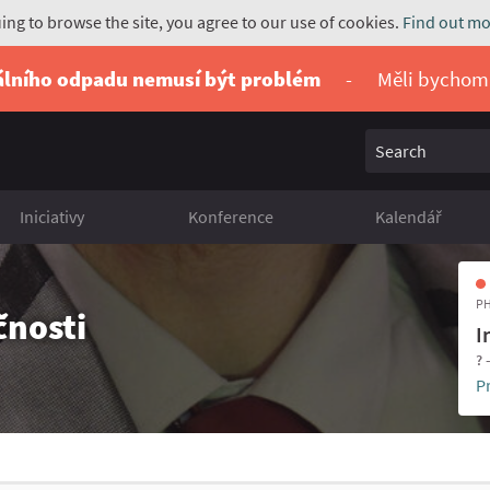
uing to browse the site, you agree to our use of cookies.
Find out mo
álního odpadu nemusí být problém
-
Měli bychom
Search
Iniciativy
Konference
Kalendář
PH
čnosti
I
? 
P