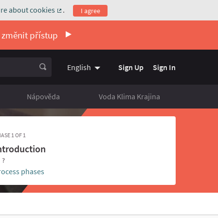
re about cookies
.
I agree
(External link)
 změnit přístup
Sign Up
Sign In
English
Vyberte jazyk
Choose language
Nápověda
Voda Klima Krajina
ASE 1 OF 1
ntroduction
- ?
rocess phases