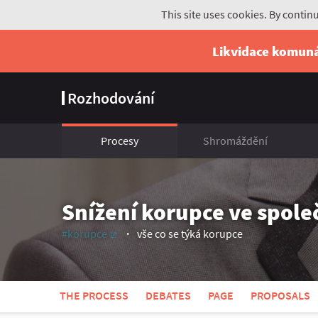
This site uses cookies. By contin
Likvidace komun
Rozhodování
Procesy
Shromáždění
Snížení korupce ve spole
#korupce
vše co se týká korupce
(External link)
THE PROCESS
DEBATES
PAGE
PROPOSALS