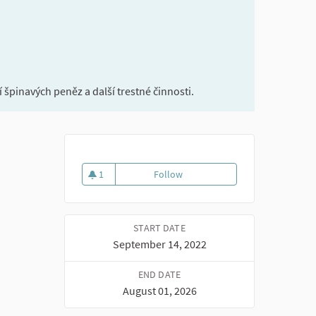
špinavých peněz a další trestné činnosti.
1
Follow
Snížení korupce ve společnosti
1 follower
START DATE
September 14, 2022
END DATE
August 01, 2026