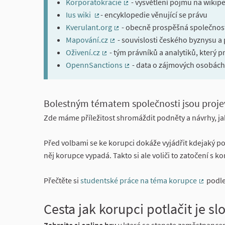
Korporatokracie
- vysvětlení pojmu na wikipe
(External link)
Ius wiki
- encyklopedie věnující se právu
(External link)
Kverulant.org
- obecně prospěšná společnost
(External link)
Mapování.cz
- souvislosti českého byznysu a 
(External link)
Oživení.cz
- tým právníků a analytiků, který p
(External link)
OpennSanctions
- data o zájmových osobách 
(External link)
About this process
Bolestným tématem společnosti jsou proje
Zde máme příležitost shromáždit podněty a návrhy, j
Před volbami se ke korupci dokáže vyjádřit kdejaký pol
něj korupce vypadá. Takto si ale voliči to zatočení s k
Přečtěte si
studentské práce na téma korupce
podle
(Externa
Cesta jak korupci potlačit je slož