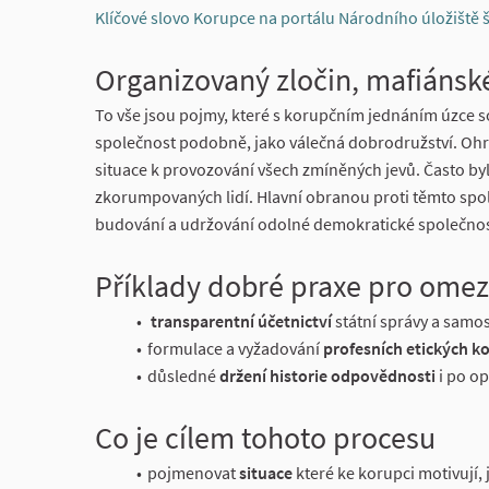
Klíčové slovo Korupce na portálu Národního úložiště š
Organizovaný zločin, mafiánské
To vše jsou pojmy, které s korupčním jednáním úzce so
společnost podobně, jako válečná dobrodružství. Ohro
situace k provozování všech zmíněných jevů. Často by
zkorumpovaných lidí. Hlavní obranou proti těmto spol
budování a udržování odolné demokratické společnos
Příklady dobré praxe pro omez
transparentní účetnictví
státní správy a samo
formulace a vyžadování
profesních etických k
důsledné
držení historie odpovědnosti
i po o
Co je cílem tohoto procesu
pojmenovat
situace
které ke korupci motivují, 