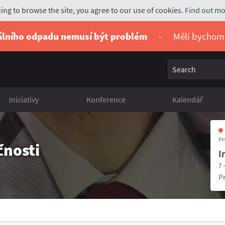
uing to browse the site, you agree to our use of cookies.
Find out mo
álního odpadu nemusí být problém
-
Měli bychom
Search
Iniciativy
Konference
Kalendář
PH
čnosti
I
? 
P