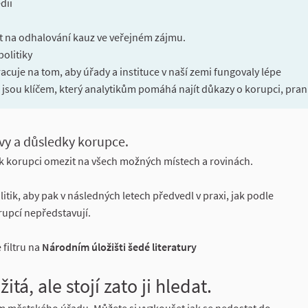
dii
 na odhalování kauz ve veřejném zájmu.
politiky
racuje na tom, aby úřady a instituce v naší zemi fungovaly lépe
jsou klíčem, který analytikům pomáhá najít důkazy o korupci, praní 
vy a důsledky korupce.
ak korupci omezit na všech možných místech a rovinách.
itik, aby pak v následných letech předvedl v praxi, jak podle
orupcí nepředstavují.
 filtru na
Národním úložišti šedé literatury
l link)
itá, ale stojí zato ji hledat.