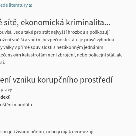
edé literatury
(External link)
 sítě, ekonomická kriminalita...
uvisí. Jsou také pro stát nejvyšší hrozbou a poškozují
žení vnější a vnitřní bezpečnosti státu je právě výhodná
ly války v přímé souvislosti s nezákonným jednáním
ečenským katastrofám není zbrojení, nebo policejní stát, ale
ti.
ení vzniku korupčního prostředí
správy
odexů
puštění mandátu
jsou její živnou půdou, nebo ji nijak neomezují