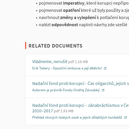
pojmenovat
imperativy
, které korupci nepřipo
pojmenovat
opatření
které už byly použity a 
navrhnout
změny a vylepšení
k potlačení koru
nalézt
odpovědnost
naplnit návrhy zde vzešlé
RELATED DOCUMENTS
Vládneme, nerušit
pdf 1.16 MB
Erik Tabery - Opoziční smlouva a její dědictví
(External link
Nadační fond proti korupci - Čas oligarchů, jejich 
Autorem je právník Fondu Ondřej Závodský
(External link)
Nadační fond proti korupci - Jánabráchismus v Če
2010–2017
pdf 1.93 MB
Přehled vlivných českých osob a jejich důležitých kontaktů
(E