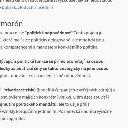
m městského úřadu. Můžete si vyzkoušet jak se nedostat do
e
Dobrák, zloduch a účetní
(External link)
xymorón
vanou roli je "
politická odpovědnost
" Tento pojem je
 které mají sice politicky delegované, ale mnohdy jsou
 za kompetencemi a mandátem konkrétního politika.
lývající z politické funkce se přímo promítají na osobu
ledky za politické činy se takto analogicky na jeho osobu
 podstupování rizik a nesení za ně odpovědnost.
i:
Privatizace zisků
(benefitů čerpaných z veřejných zdrojů) a
st, ovšem majících konkrétní viníky). S tím úzce souvisí i
ejmutím politického mandátu
, ale to už je příliš
ré vznikly korupčním jednáním. Poslanecká imunita výrazně
átním aparátu.