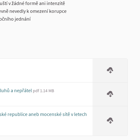
uští v žádné formě ani intenzitě
zjevně nevedly k omezení korupce
pčního jednání
)
sluhů a nepřátel
pdf 1.14 MB
ské republice aneb mocenské sítě v letech
xternal link)