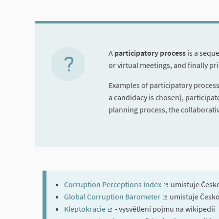
A
participatory process
is a seque
or virtual meetings, and finally pr
Examples of participatory process
a candidacy is chosen), participa
planning process, the collaborativ
Corruption Perceptions Index
umisťuje Česko
(External link)
Global Corruption Barometer
umisťuje Česko
(External link)
Kleptokracie
- vysvětlení pojmu na wikipedii
(External link)