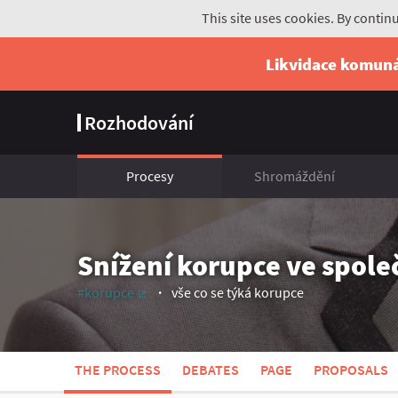
This site uses cookies. By contin
Likvidace komun
Rozhodování
Procesy
Shromáždění
Snížení korupce ve spole
#korupce
vše co se týká korupce
(External link)
THE PROCESS
DEBATES
PAGE
PROPOSALS