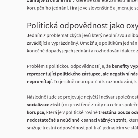
Zahrajte si online hru
v které se stanete zaměstnance
korupčního jednání. Hra je ve slovenštině a jmenuje s
Politická odpovědnost jako o
Jedním z problematických jevů který neplní svou slibo
zavádějící a vyprázdněný. Umožňuje politikům jednání,
konečné dopady jejich jednání a rozhodování dalece
Problém s politickou odpovědností je, že
benefity vyp
reprezentující politického zástupce, ale negativní nás
nepromítají.
To je silně neproporční k rozhodování, k
Následně i zde se projevuje největší nešvar společnost
socializace ztrát
(rozprostřené ztráty na celou společno
korupce
, která je v politické rovině
trestána pouze od
nedostatečné a neúčinné k sanaci vážných ztrát
, kte
snižuje trestní odpovědnost politiků jednajícím ve st