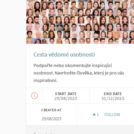
Cesta vědomé osobnosti
Podpořte nebo okomentujte inspirující
osobnost. Navrhněte člověka, který je pro vás
inspirativní.
START DATE
END DATE
29/08/2023
31/12/2023
CREATED AT
1
1 FOLLOWER
FOLLOW
29/08/2023
CESTA VĚDOM