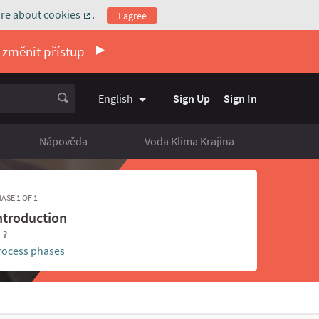
re about cookies
.
I agree
(External link)
 změnit přístup
Sign Up
Sign In
English
Vyberte jazyk
Choose language
Nápověda
Voda Klima Krajina
ASE 1 OF 1
ntroduction
- ?
rocess phases