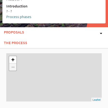
Introduction
? - ?
Process phases
PROPOSALS
THE PROCESS
The following element is a map which presents the items on thi
+
−
Leaflet