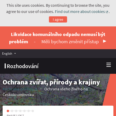
This site uses cookies. By continuing to browse the site, you
agree to our use of cookies.
Find out more about cookies
.
(Exte
I agree
Likvidace komunálního odpadu nemusí být
problém
-
Měli bychom změnit přístup
English
Vyberte jazyk
Choose language
Rozhodování
Ochrana zvířat, přírody a krajiny
#ochrana-prirody
Ochrana všeho živého na
(External link)
Českokrumlovsku
PHASE 1 OF 7