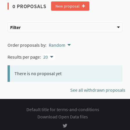
0 PROPOSALS
New proposal
Filter
Order proposals by:
Random
Results per page:
20
There is no proposal yet
See all withdrawn proposals
Default title for terms-and-conditions
Download Open Data files
Rozhodování at Twitter