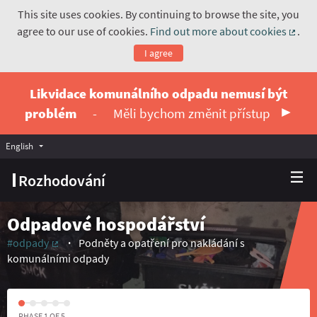
This site uses cookies. By continuing to browse the site, you
agree to our use of cookies.
Find out more about cookies
.
(Exte
I agree
Likvidace komunálního odpadu nemusí být
problém
-
Měli bychom změnit přístup
English
Vyberte jazyk
Choose language
Rozhodování
Odpadové hospodářství
#odpady
Podněty a opatření pro nakládání s
(External link)
komunálními odpady
PHASE 1 OF 5