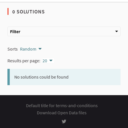
0 SOLUTIONS
Filter
Sorts
Random
Results per page:
20
No solutions could be found
Default title for terms-and-conditions
Download Open Data files
Rozhodování at Twitter