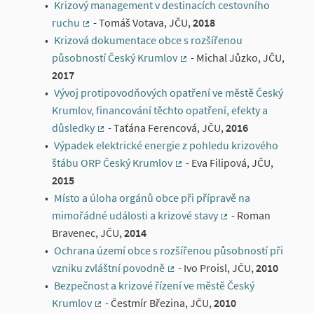
Krizový management v destinacích cestovního
ruchu
- Tomáš Votava, JČU,
2018
(External link)
Krizová dokumentace obce s rozšířenou
působností Český Krumlov
- Michal Jůzko, JČU,
(External link)
2017
Vývoj protipovodňových opatření ve městě Český
Krumlov, financování těchto opatření, efekty a
důsledky
- Taťána Ferencová, JČU,
2016
(External link)
Výpadek elektrické energie z pohledu krizového
štábu ORP Český Krumlov
- Eva Filipová, JČU,
(External link)
2015
Místo a úloha orgánů obce při přípravě na
mimořádné události a krizové stavy
- Roman
(External link)
Bravenec, JČU,
2014
Ochrana území obce s rozšířenou působností při
vzniku zvláštní povodně
- Ivo Proisl, JČU,
2010
(External link)
Bezpečnost a krizové řízení ve městě Český
Krumlov
- Čestmír Březina, JČU,
2010