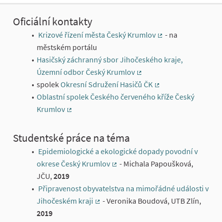
Oficiální kontakty
Krizové řízení města Český Krumlov
- na
(External link)
městském portálu
Hasičský záchranný sbor Jihočeského kraje,
Územní odbor Český Krumlov
(External link)
spolek
Okresní Sdružení Hasičů ČK
(External link)
Oblastní spolek Českého červeného kříže Český
Krumlov
(External link)
Studentské práce na téma
Epidemiologické a ekologické dopady povodní v
okrese Český Krumlov
- Michala Papoušková,
(External link)
JČU,
2019
Připravenost obyvatelstva na mimořádné události v
Jihočeském kraji
- Veronika Boudová, UTB Zlín,
(External link)
2019