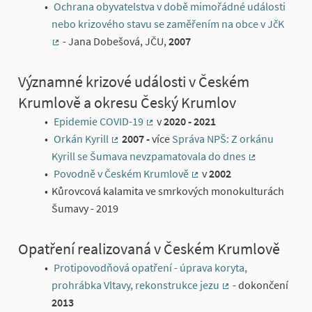
(External link)
Ochrana obyvatelstva v době mimořádné události
nebo krizového stavu se zaměřením na obce v JčK
- Jana Dobešová,
JČU,
2007
(External link)
Významné krizové události v Českém
Krumlově a okresu Český Krumlov
Epidemie COVID-19
v
2020 - 2021
(External link)
Orkán Kyrill
2007 -
více
Správa NPŠ: Z orkánu
(External link)
Kyrill se Šumava nevzpamatovala do dnes
(External link
Povodně v Českém Krumlově
v
2002
(External link)
Kůrovcová kalamita ve smrkových monokulturách
Šumavy - 2019
Opatření realizovaná v Českém Krumlově
Protipovodňová opatření - úprava koryta,
prohrábka Vltavy, rekonstrukce jezu
- dokončení
(External link)
2013