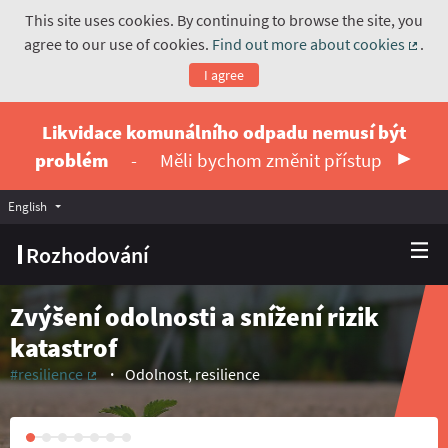
This site uses cookies. By continuing to browse the site, you
agree to our use of cookies.
Find out more about cookies
.
(Exte
I agree
Likvidace komunálního odpadu nemusí být
problém
-
Měli bychom změnit přístup
English
Vyberte jazyk
Choose language
Rozhodování
Zvýšení odolnosti a snížení rizik
katastrof
#resilience
Odolnost, resilience
(External link)