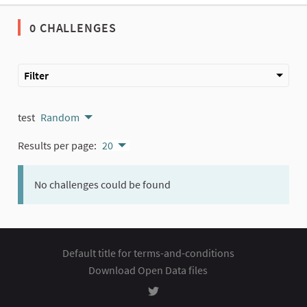
0 CHALLENGES
Filter
test
Random
Results per page:
20
No challenges could be found
Default title for terms-and-conditions
Download Open Data files
Rozhodování at Twitter