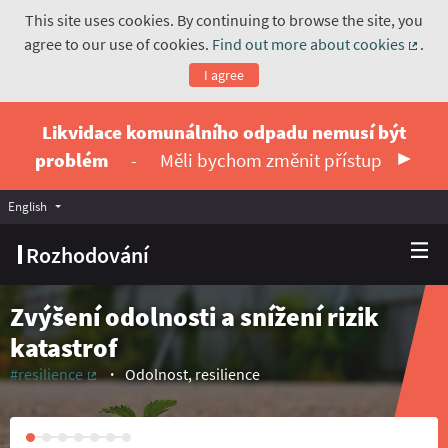
This site uses cookies. By continuing to browse the site, you
agree to our use of cookies.
Find out more about cookies
.
(Exte
I agree
Likvidace komunálního odpadu nemusí být
problém
-
Měli bychom změnit přístup
English
Vyberte jazyk
Choose language
Rozhodování
Zvýšení odolnosti a snížení rizik
katastrof
#resilience
Odolnost, resilience
(External link)