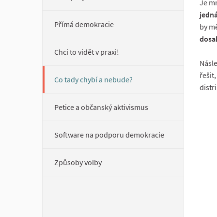
Je mn
jedná
Přímá demokracie
by mě
dosah
Chci to vidět v praxi!
Násle
řešit
Co tady chybí a nebude?
distr
Petice a občanský aktivismus
Software na podporu demokracie
Způsoby volby