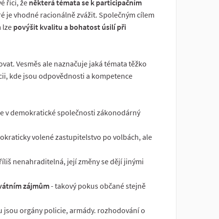
é řici, že
některá témata se k participačním
é je vhodné racionálně zvážit. Společným cílem
 lze
povýšit kvalitu a bohatost úsilí při
žovat. Vesměs ale naznačuje jaká témata těžko
cii, kde jsou odpovědnosti a kompetence
 je v demokratické společnosti zákonodárný
kraticky volené zastupitelstvo po volbách, ale
příliš nenahraditelná, její změny se dějí jinými
rivátním zájmům
- takový pokus občané stejně
tu jsou orgány policie, armády. rozhodování o