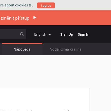
re about cookies
.
I agree
(External link)
 změnit přístup
Sign Up
Sign In
English
Vyberte jazyk
Choose language
Nápověda
Voda Klima Krajina