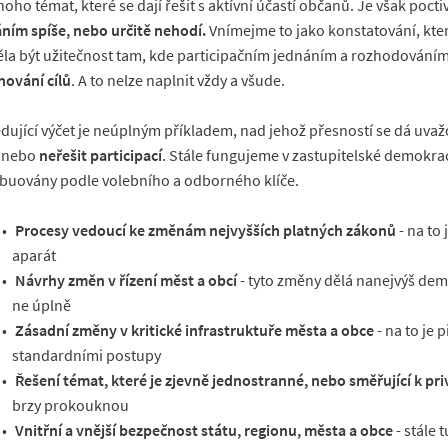
oho témat, které se dají řešit s aktívní účastí občanů. Je však poctiv
ním spíše, nebo určitě nehodí.
Vnímejme to jako konstatování, kter
la být užitečnost tam, kde participačním jednáním a rozhodováním
ování cílů
. A to nelze naplnit vždy a všude.
dující výčet je neúplným příkladem, nad jehož přesností se dá uva
, nebo
neřešit participací
. Stále fungujeme v zastupitelské demokra
ibuovány podle volebního a odborného klíče.
Procesy vedoucí ke změnám nejvyšších platných zákonů
- na to
aparát
Návrhy změn v řízení měst a obcí
- tyto změny dělá nanejvýš demo
ne úplně
Zásadní změny v kritické infrastruktuře města a obce
- na to je 
standardními postupy
Řešení témat, které je zjevně jednostranné, nebo směřující k p
brzy prokouknou
Vnitřní a vnější bezpečnost státu, regionu, města a obce
- stále 