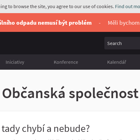
uing to browse the site, you agree to our use of cookies.
Find out mo
álního odpadu nemusí být problém
-
Měli bychom
Search
Iniciativy
Konference
Kalendář
Občanská společnost
 tady chybí a nebude?