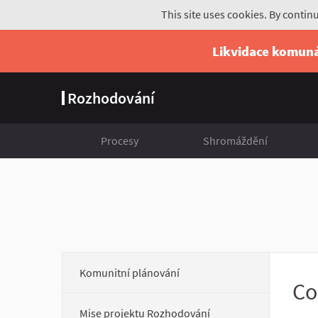
This site uses cookies. By contin
Likvidace komun
Rozhodování
Procesy
Shromáždění
Komunitní plánování
Co
Mise projektu Rozhodování