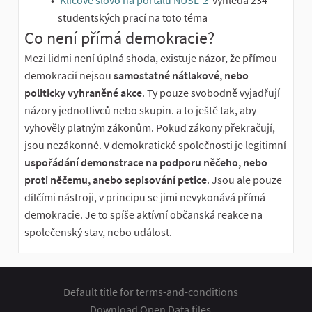
Klíčové slovo na portálu NUŠL
vyhledá 234
(External link)
studentských prací na toto téma
Co není přímá demokracie?
Mezi lidmi není úplná shoda, existuje názor, že přímou
demokracií nejsou
samostatné nátlakové, nebo
politicky vyhraněné akce
. Ty pouze svobodně vyjadřují
názory jednotlivců nebo skupin. a to ještě tak, aby
vyhověly platným zákonům. Pokud zákony překračují,
jsou nezákonné. V demokratické společnosti je legitimní
uspořádání demonstrace na podporu něčeho, nebo
proti něčemu, anebo sepisování petice
. Jsou ale pouze
dílčími nástroji, v principu se jimi nevykonává přímá
demokracie. Je to spíše aktívní občanská reakce na
společenský stav, nebo událost.
Default title for terms-and-conditions
Download Open Data files