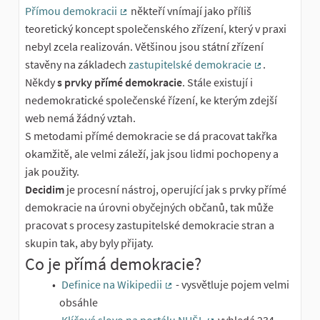
Přímou demokracii
někteří vnímají jako příliš
(External link)
teoretický koncept společenského zřízení, který v praxi
nebyl zcela realizován. Většinou jsou státní zřízení
stavěny na základech
zastupitelské demokracie
.
(External link
Někdy
s prvky přímé demokracie
. Stále existují i
nedemokratické společenské řízení, ke kterým zdejší
web nemá žádný vztah.
S metodami přímé demokracie se dá pracovat takřka
okamžitě, ale velmi záleží, jak jsou lidmi pochopeny a
jak použity.
Decidim
je procesní nástroj, operující jak s prvky přímé
demokracie na úrovni obyčejných občanů, tak může
pracovat s procesy zastupitelské demokracie stran a
skupin tak, aby byly přijaty.
Co je přímá demokracie?
Definice na Wikipedii
- vysvětluje pojem velmi
(External link)
obsáhle