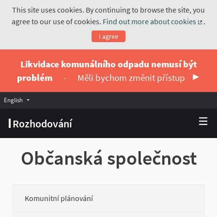
This site uses cookies. By continuing to browse the site, you
agree to our use of cookies.
Find out more about cookies
.
(Exte
I agree
Likvidace komunálního odpadu nemusí být
problém
-
Měli bychom změnit přístup
English
Vyberte jazyk
Choose language
Rozhodování
Občanská společnost
Komunitní plánování