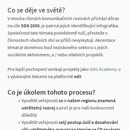
Co se děje ve světě?
V mnoha různých komunikačních rovinách přichází důraz
na cíle
SDG 2030
, je patrná jejich identifikující infografika.
Společnost tato témata podvědomě tuší, přestože v
činnostech všedních dní se příliš nevyskytují. Akcentace
témat je doménou buď neziskového sektoru s jejich
sociálním aktivismem, a / nebo vládních projektů.
Pro lepší pochopení vznikají projekty jako
SDG Academy
(Exter
s výukovými lekcemi na platformě
edX
Co je úkolem tohoto procesu?
Vysvětlit veřejnosti
co v našem regionu znamená
udržitelný rozvoj
a proč je pro naši budoucnost
důležitý
Vysvětlit veřejnosti
celý postup úsilí a dosahování
cílů udržitelného rozvoje ke kterým se ČR zavázala
.