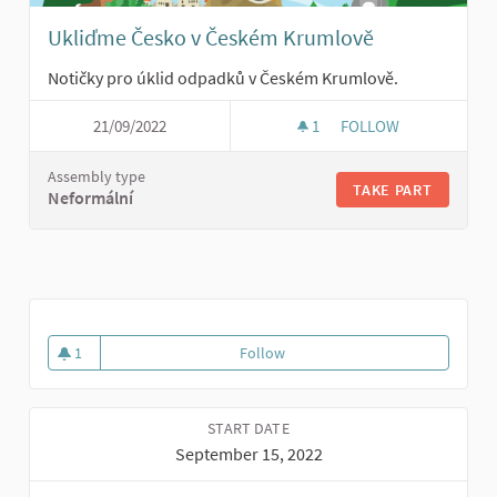
Ukliďme Česko v Českém Krumlově
Notičky pro úklid odpadků v Českém Krumlově.
21/09/2022
1
1 FOLLOWER
FOLLOW
UKLIĎME ČESKO V 
Assembly type
TAKE PART
Neformální
1
Follow
Cíle udržitelného rozvoje
1 follower
START DATE
September 15, 2022