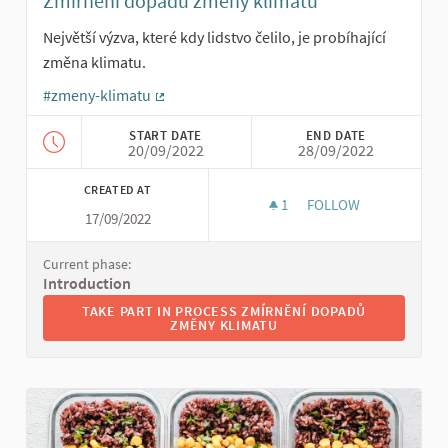
Zmírnění dopadů změny klimatu
Největší výzva, které kdy lidstvo čelilo, je probíhající
změna klimatu.
#zmeny-klimatu
(External link)
START DATE
END DATE
20/09/2022
28/09/2022
CREATED AT
1
1 FOLLOWER
FOLLOW
17/09/2022
ZMÍRNĚNÍ DOPADŮ Z
Current phase:
Introduction
TAKE PART IN PROCESS ZMÍRNĚNÍ DOPADŮ ZMĚNY KLI
TAKE PART IN PROCESS ZMÍRNĚNÍ DOPADŮ
ZMĚNY KLIMATU