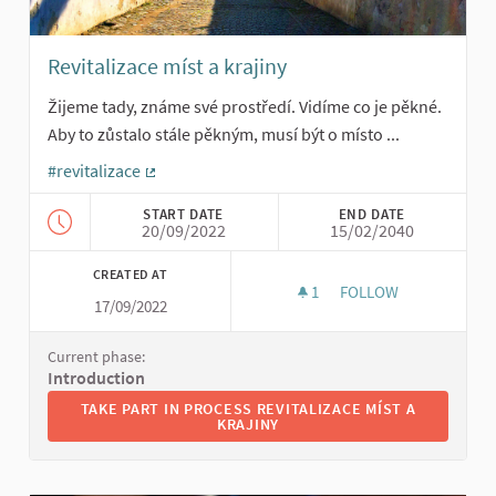
Revitalizace míst a krajiny
Žijeme tady, známe své prostředí. Vidíme co je pěkné.
Aby to zůstalo stále pěkným, musí být o místo ...
#revitalizace
(External link)
START DATE
END DATE
20/09/2022
15/02/2040
CREATED AT
1
1 FOLLOWER
FOLLOW
17/09/2022
Current phase:
Introduction
TAKE PART IN PROCESS REVITALIZACE MÍST A KRAJINY
TAKE PART IN PROCESS REVITALIZACE MÍST A
KRAJINY