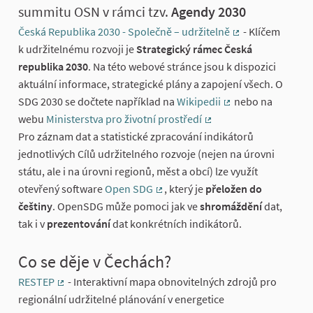
summitu OSN v rámci tzv.
Agendy 2030
Česká Republika 2030 - Společně – udržitelně
- Klíčem
(External link)
k udržitelnému rozvoji je
Strategický rámec Česká
republika 2030
. Na této webové stránce jsou k dispozici
aktuální informace, strategické plány a zapojení všech. O
SDG 2030 se dočtete například na
Wikipedii
nebo na
(External link)
webu
Ministerstva pro životní prostředí
(External link)
Pro záznam dat a statistické zpracování indikátorů
jednotlivých Cílů udržitelného rozvoje (nejen na úrovni
státu, ale i na úrovni regionů, měst a obcí) lze využít
otevřený software
Open SDG
, který je
přeložen do
(External link)
češtiny
. OpenSDG může pomoci jak ve
shromáždění
dat,
tak i v
prezentování
dat konkrétních indikátorů.
Co se děje v Čechách?
RESTEP
- Interaktivní mapa obnovitelných zdrojů pro
(External link)
regionální udržitelné plánování v energetice