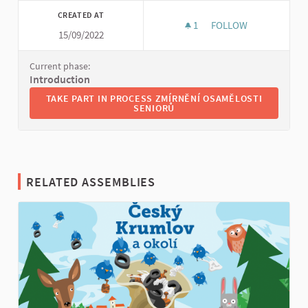
CREATED AT
1
1 FOLLOWER
FOLLOW
15/09/2022
ZMÍRNĚNÍ OSAMĚLOS
Current phase:
Introduction
TAKE PART IN PROCESS ZMÍRNĚNÍ OSAMĚLOSTI SENIORŮ
TAKE PART IN PROCESS ZMÍRNĚNÍ OSAMĚLOSTI
SENIORŮ
RELATED ASSEMBLIES