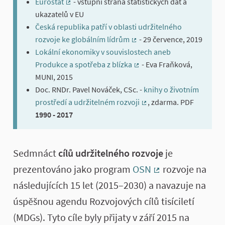
Eurostat
- vstupní strana statistických dat a
(External link)
ukazatelů v EU
Česká republika patří v oblasti udržitelného
rozvoje ke globálním lídrům
- 29 července, 2019
(External link)
Lokální ekonomiky v souvislostech aneb
Produkce a spotřeba z blízka
- Eva Fraňková,
(External link)
MUNI, 2015
Doc. RNDr. Pavel Nováček, CSc. -
knihy o životním
prostředí a udržitelném rozvoji
, zdarma. PDF
(External link)
1990 - 2017
About this process
Sedmnáct
cílů udržitelného rozvoje
je
prezentováno jako program
OSN
rozvoje na
(External link)
následujících 15 let (2015–2030) a navazuje na
úspěšnou agendu Rozvojových cílů tisíciletí
(MDGs). Tyto cíle byly přijaty v září 2015 na