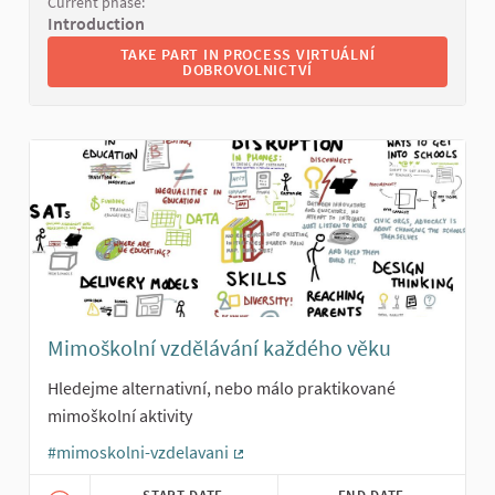
Current phase:
Introduction
TAKE PART IN PROCESS VIRTUÁLNÍ DOBROVOLNICT
TAKE PART IN PROCESS VIRTUÁLNÍ
DOBROVOLNICTVÍ
Mimoškolní vzdělávání každého věku
Hledejme alternativní, nebo málo praktikované
mimoškolní aktivity
#mimoskolni-vzdelavani
(External link)