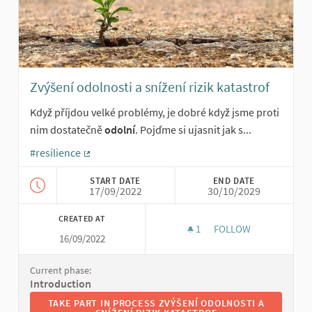
Zvýšení odolnosti a snížení rizik katastrof
Když příjdou velké problémy, je dobré když jsme proti
nim dostatečně
odolní
. Pojďme si ujasnit jak s...
#resilience
(External link)
START DATE
END DATE
17/09/2022
30/10/2029
CREATED AT
1
1 FOLLOWER
FOLLOW
16/09/2022
ZVÝŠENÍ ODOLNOSTI 
Current phase:
Introduction
TAKE PART IN PROCESS ZVÝŠENÍ ODOLNOSTI A SNÍŽENÍ 
TAKE PART IN PROCESS ZVÝŠENÍ ODOLNOSTI A