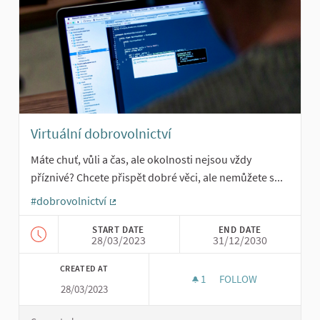
Virtuální dobrovolnictví
Máte chuť, vůli a čas, ale okolnosti nejsou vždy
příznivé? Chcete přispět dobré věci, ale nemůžete s...
#dobrovolnictví
(External link)
START DATE
END DATE
28/03/2023
31/12/2030
CREATED AT
1
1 FOLLOWER
FOLLOW
28/03/2023
VIRTUÁLNÍ DOBROVO