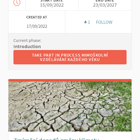
START DATE
END DATE
15/09/2022
23/03/2027
CREATED AT
1
1 FOLLOWER
FOLLOW
17/09/2022
MIMOŠKOLNÍ VZDĚL
Current phase:
Introduction
TAKE PART IN PROCESS MIMOŠKOLNÍ VZDĚLÁVÁNÍ 
TAKE PART IN PROCESS MIMOŠKOLNÍ
VZDĚLÁVÁNÍ KAŽDÉHO VĚKU