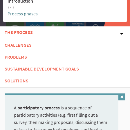
Introduction
? - ?
Process phases
THE PROCESS
CHALLENGES
PROBLEMS
SUSTAINABLE DEVELOPMENT GOALS
SOLUTIONS
A
participatory process
is a sequence of
participatory activities (e.g. first filling out a
survey, then making proposals, discussing them
in face-to-face or virtual meetings, and finally