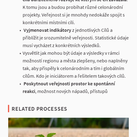
K tomu jsou a budou probíhat různé celonárodní
projekty. Veřejnost si je mnohdy nedokáže spojit s
konkrétními místními cíli.
Vyjmenovat indikátory
z jednotlivých Cílů a
přiblížit je srozumitelně veřejnosti. Statistické údaje
musí vycházet z konkrétních výsledků.
Vysvětlit jak mohou být údaje a výsledky v rámci
možností regionu a města zlepšeny, nebo naplněny
tak, aby přispěly k celonárodním a tím i globálním
cílům. Kdo je iniciátorem a řešitelem takových cílů.
Poskytnout veřejnosti prostor ke spontánní
reakci
, možnost nových nápadů, přístupů
RELATED PROCESSES