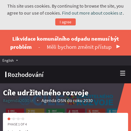
This site uses cookies. By continuing to browse the site, you
agree to our use of cookies.
Find out more about cookies
.
(Exte
I agree
Likvidace komunálního odpadu nemusí být
problém
-
Měli bychom změnit přístup
English
Vyberte jazyk
Choose language
Rozhodování
Cíle udržitelného rozvoje
#agenda2030
Agenda OSN do roku 2030
(External link)
PHASE 1 OF 4