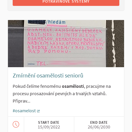
POTRAVINOVÉ SYSTÉMY
Zmírnění osamělosti seniorů
Pokud čelíme fenoménu
osamělosti
, pracujme na
procesu prosazování pevných a trvalých vztahů.
Připrav...
#osamelost
(External link)
START DATE
END DATE
15/09/2022
26/06/2030