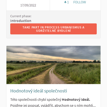
1
1 FOLLOWER
FOLLOW
17/09/2022
URBANISMUS A UDRŽ
Current phase:
Introduction
TAKE PART IN PROCESS URBANISMUS A UDRŽITELNÉ
TAKE PART IN PROCESS URBANISMUS A
UDRŽITELNÉ BYDLENÍ
Hodnotový ideál společnosti
Této společnosti chybí společný
Hodnotový ideál.
Pojďme jej popsat, vyjádřit, abychom se s ním mohli...