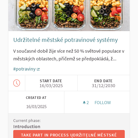
Udržitelné městské potravinové systémy
V současné době žije více než 50 % světové populace v
městských oblastech, přičemž se předpokládá, ž...
#potraviny
(External link)
START DATE
END DATE
16/03/2025
31/12/2030
CREATED AT
2
2 FOLLOWERS
FOLLOW
16/03/2025
UDRŽITELNÉ MĚSTSK
Current phase:
Introduction
TAKE PART IN PROCESS UDRŽITELNÉ MĚSTSKÉ POTRAVI
TAKE PART IN PROCESS UDRŽITELNÉ MĚSTSKÉ