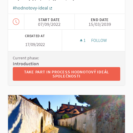
#hodnotovy-ideal
(External link)
START DATE
END DATE
07/09/2022
15/03/2039
CREATED AT
1
1 FOLLOWER
FOLLOW
17/09/2022
HODNOTOVÝ IDEÁL 
Current phase:
Introduction
TAKE PART IN PROCESS HODNOTOVÝ IDEÁL SPOLEČNO
TAKE PART IN PROCESS HODNOTOVÝ IDEÁL
SPOLEČNOSTI